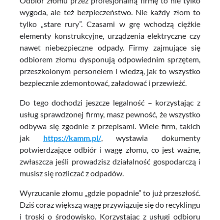
Odbiór złomu przez profesjonalną firmę to nie tylko
wygoda, ale też bezpieczeństwo. Nie każdy złom to
tylko „stare rury”. Czasami w grę wchodzą ciężkie
elementy konstrukcyjne, urządzenia elektryczne czy
nawet niebezpieczne odpady. Firmy zajmujące się
odbiorem złomu dysponują odpowiednim sprzętem,
przeszkolonym personelem i wiedzą, jak to wszystko
bezpiecznie zdemontować, załadować i przewieźć.
Do tego dochodzi jeszcze legalność – korzystając z
usług sprawdzonej firmy, masz pewność, że wszystko
odbywa się zgodnie z przepisami. Wiele firm, takich
jak
https://kamm.pl/
, wystawia dokumenty
potwierdzające odbiór i wagę złomu, co jest ważne,
zwłaszcza jeśli prowadzisz działalność gospodarczą i
musisz się rozliczać z odpadów.
Wyrzucanie złomu „gdzie popadnie” to już przeszłość.
Dziś coraz większą wagę przywiązuje się do recyklingu
i troski o środowisko. Korzystając z usługi odbioru