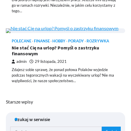
go w ramach rozrywki. Niezależnie, w jakim celu korzystamy z
tego…
POLECANE
FINANSE
HOBBY
PORADY
ROZRYWKA
Nie stać Cię na urlop? Pomyśl o zastrzyku
finansowym
admin
29 listopada, 2021
Zdajesz sobie sprawę, że ponad połowa Polaków wyjedzie
podczas tegorocznych wakacji na wyczekiwany urlop? Nie ma
wątpliwości, że nasze społeczeństwo…
Nawigacja
Starsze wpisy
po
Szukaj w serwisie
wpisach
Szukaj: