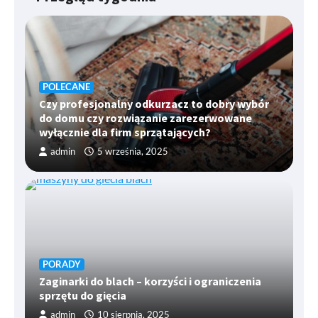
POLECANE
Czy profesjonalny odkurzacz to dobry wybór
do domu czy rozwiązanie zarezerwowane
wyłącznie dla firm sprzątających?
admin
5 września, 2025
PORADY
Zaginarki do blach – korzyści i ograniczenia
sprzętu do gięcia
admin
10 sierpnia, 2025