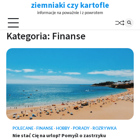
ziemniaki czy kartofle
Skip
to
informacje na poważnie i z powrotem
content
Kategoria:
Finanse
POLECANE
FINANSE
HOBBY
PORADY
ROZRYWKA
Nie stać Cię na urlop? Pomyśl o zastrzyku