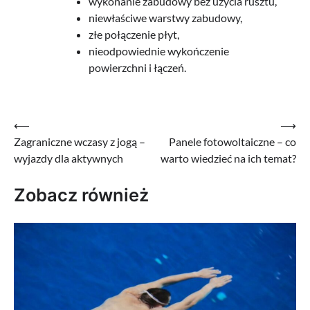
wykonanie zabudowy bez użycia rusztu,
niewłaściwe warstwy zabudowy,
złe połączenie płyt,
nieodpowiednie wykończenie
powierzchni i łączeń.
Nawigacja
⟵
⟶
Zagraniczne wczasy z jogą –
Panele fotowoltaiczne – co
wpisu
wyjazdy dla aktywnych
warto wiedzieć na ich temat?
Zobacz również