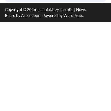
Copyright © 2026
ziemniaki czy kartofle
| News
Board by
Ascendoor
| Powered by
WordPress
.