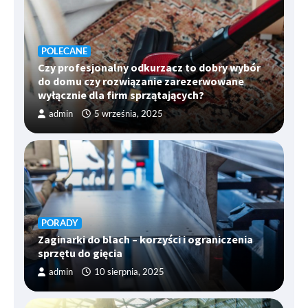
POLECANE
Czy profesjonalny odkurzacz to dobry wybór
do domu czy rozwiązanie zarezerwowane
wyłącznie dla firm sprzątających?
admin
5 września, 2025
PORADY
Zaginarki do blach – korzyści i ograniczenia
sprzętu do gięcia
admin
10 sierpnia, 2025