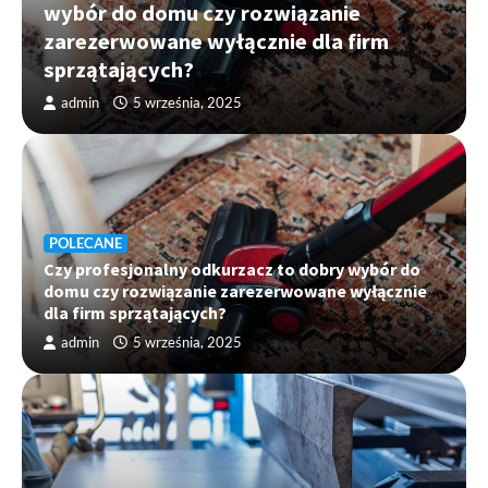
wybór do domu czy rozwiązanie
zarezerwowane wyłącznie dla firm
sprzątających?
admin
5 września, 2025
POLECANE
Czy profesjonalny odkurzacz to dobry wybór do
domu czy rozwiązanie zarezerwowane wyłącznie
dla firm sprzątających?
admin
5 września, 2025