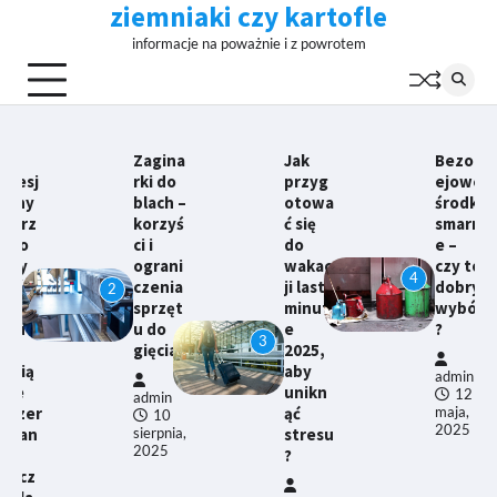
ziemniaki czy kartofle
Skip
to
informacje na poważnie i z powrotem
content
gina
Jak
Bezol
Co
i do
przyg
ejowe
wpły
ach –
otowa
środki
wa na
rzyś
ć się
smarn
wytrz
i
do
e –
ymało
rani
wakac
czy to
ść
4
enia
ji last
dobry
tulei
rzęt
minut
wybór
tektur
5
do
e
?
owych
3
ęcia
2025,
?
aby
admin
unikn
12
min
admin
ąć
maja,
10
6
2025
stresu
erpnia,
maja,
025
2025
?