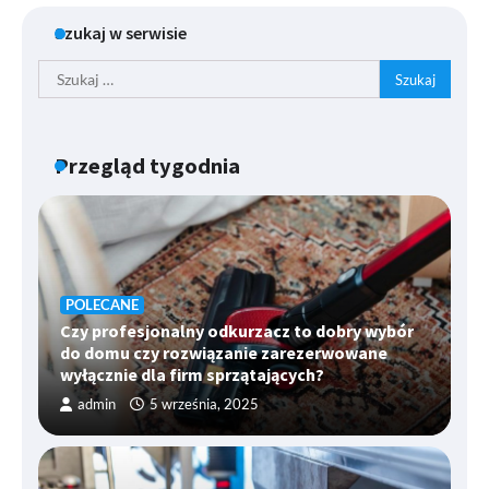
po
Szukaj w serwisie
wpisach
Szukaj:
Przegląd tygodnia
POLECANE
Czy profesjonalny odkurzacz to dobry wybór
do domu czy rozwiązanie zarezerwowane
wyłącznie dla firm sprzątających?
admin
5 września, 2025